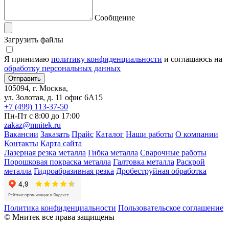
Сообщение
Загрузить файлы
Я принимаю
политику конфиденциальности
и соглашаюсь на
обработку персональных данных
105094, г. Москва,
ул. Золотая, д. 11 офис 6А15
+7 (499) 113-37-50
Пн-Пт с 8:00 до 17:00
zakaz@mnitek.ru
Вакансии
Заказать
Прайс
Каталог
Наши работы
О компании
Контакты
Карта сайта
Лазерная резка металла
Гибка металла
Сварочные работы
Порошковая покраска металла
Галтовка металла
Раскрой
металла
Гидроабразивная резка
Дробеструйная обработка
Политика конфиденциальности
Пользовательское соглашение
© Мнитек все права защищены