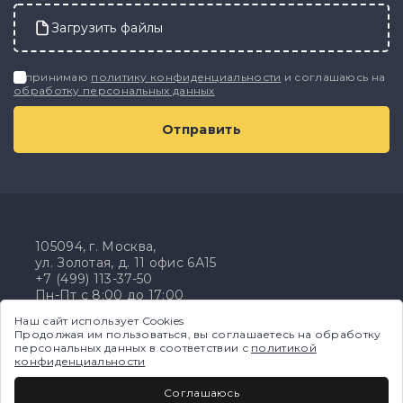
Загрузить файлы
Я принимаю
политику конфиденциальности
и соглашаюсь на
обработку персональных данных
105094, г. Москва,
ул. Золотая, д. 11 офис 6А15
+7 (499) 113-37-50
Пн-Пт с 8:00 до 17:00
zakaz@mnitek.ru
Наш сайт использует Cookies
Продолжая им пользоваться, вы соглашаетесь на обработку
персональных данных в соответствии с
политикой
конфиденциальности
© Мнитек все права защищены
Соглашаюсь