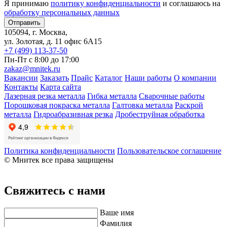
Я принимаю
политику конфиденциальности
и соглашаюсь на
обработку персональных данных
105094, г. Москва,
ул. Золотая, д. 11 офис 6А15
+7 (499) 113-37-50
Пн-Пт с 8:00 до 17:00
zakaz@mnitek.ru
Вакансии
Заказать
Прайс
Каталог
Наши работы
О компании
Контакты
Карта сайта
Лазерная резка металла
Гибка металла
Сварочные работы
Порошковая покраска металла
Галтовка металла
Раскрой
металла
Гидроабразивная резка
Дробеструйная обработка
Политика конфиденциальности
Пользовательское соглашение
© Мнитек все права защищены
Свяжитесь с нами
Ваше имя
Фамилия