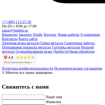
+7 (499) 113-37-50
Пн-Пт с 8:00 до 17:00
zakaz@mnitek.ru
Вакансии
Заказать
Прайс
Каталог
Наши работы
О компании
Контакты
Карта сайта
Лазерная резка металла
Гибка металла
Сварочные работы
Порошковая покраска металла
Галтовка металла
Раскрой
металла
Гидроабразивная резка
Дробеструйная обработка
Политика конфиденциальности
Пользовательское соглашение
© Мнитек все права защищены
Свяжитесь с нами
Ваше имя
Фамилия