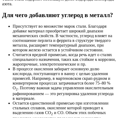
азота.
Для чего добавляют углерод в металл?
Присутствует во множестве марок стали. Благодаря
добавке материал приобретает широкий диапазон
механических свойств. В частности, углерод влияет на
соотношение перлита и феррита в структуре твердого
металла, расширяет температурный диапазон, при
котором железо остается в устойчивом состоянии.
Считается вредной примесью, когда речь идет о сталях
специального назначения, таких как стойкие к коррозии,
жаропрочные, электротехнические и пр.
В процессе окисления забирает основную долю
кислорода, поступающего в ванну с целью удаления
примесей. Например, в мартеновском скрап-рудном и
конвертерном процессах затрачивается более 75–80 %
O
. Поэтому важная задача управления окислительным
2
рафинированием — это регулировка удаления углерода
в материале.
Остается единственной примесью при изготовлении
стальных сплавов, окисление которой приводит к
выделению газов CO
и CO. Объем этих побочных
2