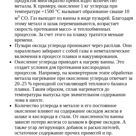
продуктов многократно превосходит количество
металла. К примеру, окисление 1 кг углерода при
температуре +1500 °C вызывает образование свыше 10
3
м
CO. Газ выходит из ванны в виде пузырей. Благодаря
этому металл и шлак перемешиваются, возрастает
скорость протекания массо- и теплообменных
процессов. За счет этого на плавку тратится меньше
времени.
Пузыри оксида углерода проникают через расплав. Они
параллельно забирают с собой газы и неметаллические
включения в процессе плавки и вакуумирования.
Окисление углерода приводит к нагреву ванны. Это
создает условия для протекания кислородных
процессов. Например, на конвертерном этапе обработки
металла нагревание при окислении углерода отвечает за
20–25 % приходной составляющей теплового баланса
плавки. Таким образом, сплав нагревается до
температуры выпуска при значительном содержании
лома в шихте.
Количество углерода в металле и его постоянное
окисление влияют на содержание оксидов железа в
шлаке и кислорода в стали. От окисленности ванны
зависят потери железа со шлаком в форме оксидов. А
также угар легирующих добавок и раскислителей,
остаточное содержание прочих примесей и пр.