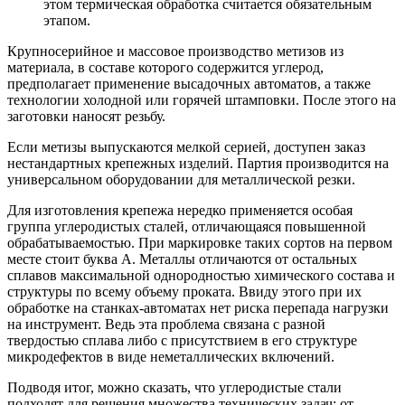
этом термическая обработка считается обязательным
этапом.
Крупносерийное и массовое производство метизов из
материала, в составе которого содержится углерод,
предполагает применение высадочных автоматов, а также
технологии холодной или горячей штамповки. После этого на
заготовки наносят резьбу.
Если метизы выпускаются мелкой серией, доступен заказ
нестандартных крепежных изделий. Партия производится на
универсальном оборудовании для металлической резки.
Для изготовления крепежа нередко применяется особая
группа углеродистых сталей, отличающаяся повышенной
обрабатываемостью. При маркировке таких сортов на первом
месте стоит буква А. Металлы отличаются от остальных
сплавов максимальной однородностью химического состава и
структуры по всему объему проката. Ввиду этого при их
обработке на станках-автоматах нет риска перепада нагрузки
на инструмент. Ведь эта проблема связана с разной
твердостью сплава либо с присутствием в его структуре
микродефектов в виде неметаллических включений.
Подводя итог, можно сказать, что углеродистые стали
подходят для решения множества технических задач: от