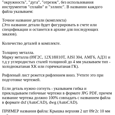
"окружность", "дуга", "отрезок", без использования
инструментов "сплайн" и "эллипс". В названии каждого
файла указываем:
Точное название детали (комплекта)
(Это название детали будет фигурировать в счете или
спецификации и останется в архиве для последующих
заказов).
Количество деталей в комплекте.
Толщину металла.
Марку металла (09Г2С, 12Х18Н10Т, AISI 304, АМГ6, АД31 и
т.д у углеродистых сталей толщиной до 4 мм указываем тип -
холоднокатаная ХК или горячекатаная ГК).
Рифленый лист режется рифлением вниз. Учтите это при
подготовке чертежей.
Если деталь нужно согнуть - указываем гибка и
прикладываем гибочные чертежи в формате JPG PDF, причем
название чертежа должно 100% совпадать с названием файла
в формате dxf (AutoCAD), dwg (AutoCAD).
ПРИМЕР названия файла: Крышка верхняя 2 шт 09г2с 10 мм