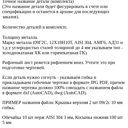
Точное название детали (комплекта)
(Это название детали будет фигурировать в счете или
спецификации и останется в архиве для последующих
заказов).
Количество деталей в комплекте.
Толщину металла.
Марку металла (09Г2С, 12Х18Н10Т, AISI 304, АМГ6, АД31 и
т.д у углеродистых сталей толщиной до 4 мм указываем тип -
холоднокатаная ХК или горячекатаная ГК).
Рифленый лист режется рифлением вниз. Учтите это при
подготовке чертежей.
Если деталь нужно согнуть - указываем гибка и
прикладываем гибочные чертежи в формате JPG PDF, причем
название чертежа должно 100% совпадать с названием файла
в формате dxf (AutoCAD), dwg (AutoCAD).
ПРИМЕР названия файла: Крышка верхняя 2 шт 09г2с 10 мм
гибка,
Обечайка 10 шт нерж AISI 304 3 мм, Косынка нижняя 100 шт
5 мм