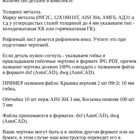
Количество деталей в комплекте.
Толщину металла.
Марку металла (09Г2С, 12Х18Н10Т, AISI 304, АМГ6, АД31 и
т.д у углеродистых сталей толщиной до 4 мм указываем тип -
холоднокатаная ХК или горячекатаная ГК).
Рифленый лист режется рифлением вниз. Учтите это при
подготовке чертежей.
Если деталь нужно согнуть - указываем гибка и
прикладываем гибочные чертежи в формате JPG PDF, причем
название чертежа должно 100% совпадать с названием файла
в формате dxf (AutoCAD), dwg (AutoCAD).
ПРИМЕР названия файла: Крышка верхняя 2 шт 09г2с 10 мм
гибка,
Обечайка 10 шт нерж AISI 304 3 мм, Косынка нижняя 100 шт
5 мм
Файлы принимаются в форматах: dxf (AutoCAD), dwg
(AutoCAD).
Ваши чертежи могут быть и в любом другом формате или на
бумаге, в этом случае наш конструктор переведет его в