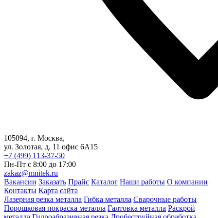
105094, г. Москва,
ул. Золотая, д. 11 офис 6А15
+7 (499) 113-37-50
Пн-Пт с 8:00 до 17:00
zakaz@mnitek.ru
Вакансии
Заказать
Прайс
Каталог
Наши работы
О компании
Контакты
Карта сайта
Лазерная резка металла
Гибка металла
Сварочные работы
Порошковая покраска металла
Галтовка металла
Раскрой
металла
Гидроабразивная резка
Дробеструйная обработка