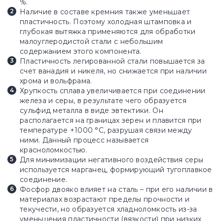
%.
Наличие в составе кремния также уменьшает
пластичность. Поэтому холодная штамповка и
глубокая вытяжка применяются для обработки
малоуглеродистой стали с небольшим
содержанием этого компонента.
Пластичность легированной стали повышается за
счет ванадия и никеля, но снижается при наличии
хрома и вольфрама.
Хрупкость сплава увеличивается при соединении
железа и серы, в результате чего образуется
сульфид металла в виде эвтектики. Он
располагается на границах зерен и плавится при
температуре +1000 °С, разрушая связи между
ними. Данный процесс называется
красноломкостью.
Для минимизации негативного воздействия серы
используется марганец, формирующий тугоплавкое
соединение.
Фосфор двояко влияет на сталь – при его наличии в
материалах возрастают пределы прочности и
текучести, но образуется хладноломкость из-за
уменьшения пластичности (вязкости) при низких